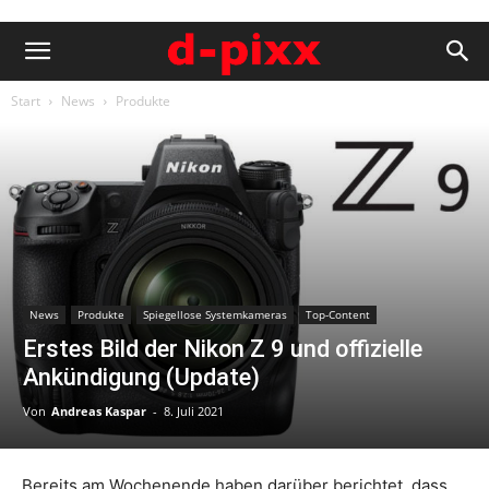
Start
News
Produkte
News
Produkte
Spiegellose Systemkameras
Top-Content
Erstes Bild der Nikon Z 9 und offizielle
Ankündigung (Update)
Von
Andreas Kaspar
-
8. Juli 2021
Bereits am Wochenende haben darüber berichtet, dass