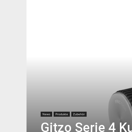
News
Produkte
Zubehör
Gitzo Serie 4 K