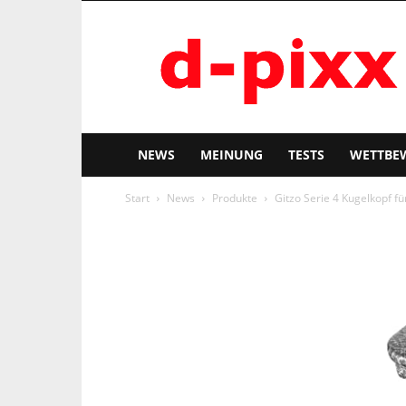
d-
pixx
NEWS
MEINUNG
TESTS
WETTBE
Start
News
Produkte
Gitzo Serie 4 Kugelkopf f