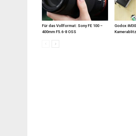
Für das Vollformat: Sony FE 100 –
Godox iM30
400mm F5.6-8 OSS
Kamerablit