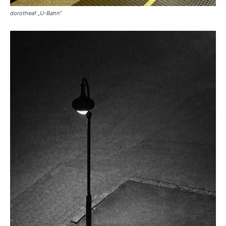
dorotheaf „U-Bahn“