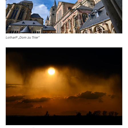
LotharP „Dom zu Trier“