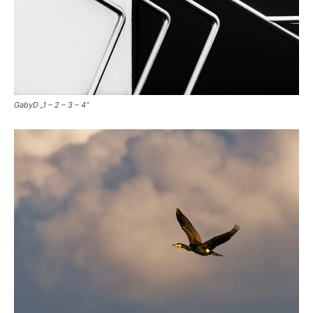
GabyD „1 – 2 – 3 – 4“