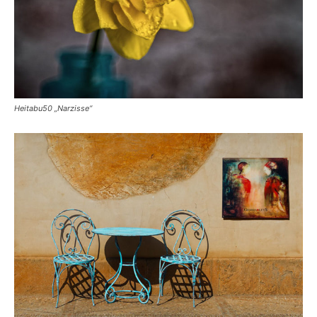
Heitabu50 „Narzisse“