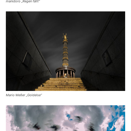
manidoro „Regen fällt“
Mario Meßer „Goldelse“