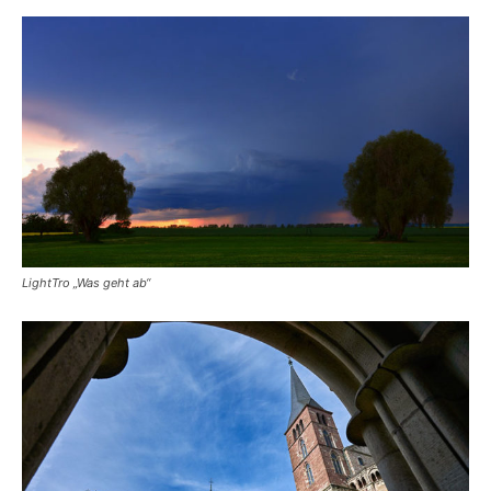
LightTro „Was geht ab“