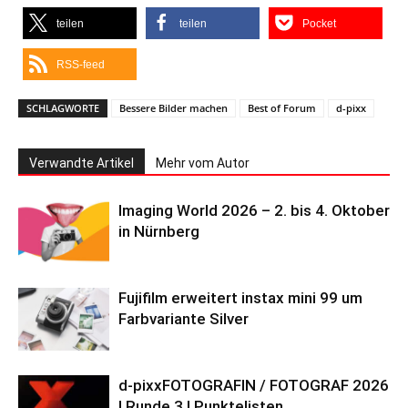
teilen
teilen
Pocket
RSS-feed
SCHLAGWORTE
Bessere Bilder machen
Best of Forum
d-pixx
Verwandte Artikel
Mehr vom Autor
Imaging World 2026 – 2. bis 4. Oktober
in Nürnberg
Fujifilm erweitert instax mini 99 um
Farbvariante Silver
d-pixxFOTOGRAFIN / FOTOGRAF 2026
| Runde 3 | Punktelisten