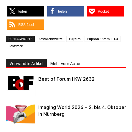
teilen
teilen
Pocket
RSS-feed
SCHLAGWORTE
Festbrennweite
Fujifilm
Fujinon 18mm 1:1.4
lichtstark
Verwandte Artikel
Mehr vom Autor
Best of Forum | KW 2632
Imaging World 2026 – 2. bis 4. Oktober
in Nürnberg