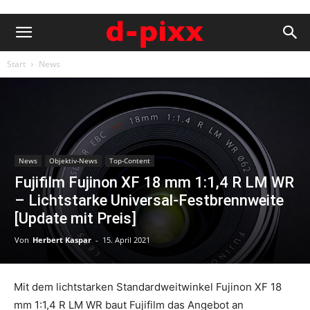
Start
News
News
Objektiv-News
Top-Content
Fujifilm Fujinon XF 18 mm 1:1,4 R LM WR
– Lichtstarke Universal-Festbrennweite
[Update mit Preis]
Von
Herbert Kaspar
-
15. April 2021
Mit dem lichtstarken Standardweitwinkel Fujinon XF 18
mm 1:1,4 R LM WR baut Fujifilm das Angebot an