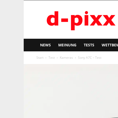
d-
pixx
NEWS
MEINUNG
TESTS
WETTBE
Start
Test
Kameras
Sony A7C – Test