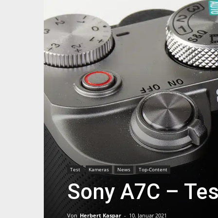
Test
Kameras
News
Top-Content
Sony A7C – Tes
Von
Herbert Kaspar
-
10. Januar 2021