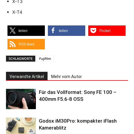
X-T3
X-T4
teilen
teilen
Pocket
RSS-feed
SCHLAGWORTE
Fujifilm
Verwandte Artikel
Mehr vom Autor
Für das Vollformat: Sony FE 100 –
400mm F5.6-8 OSS
Godox iM30Pro: kompakter iFlash
Kamerablitz