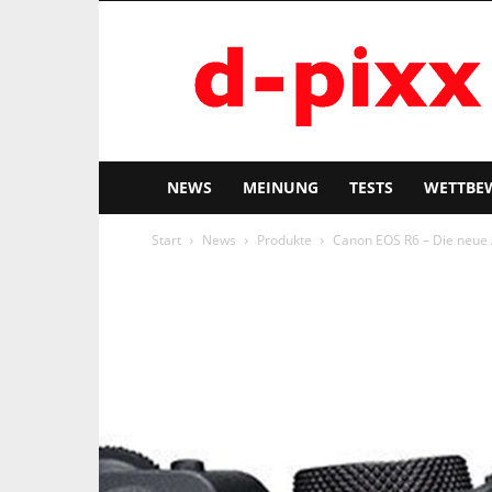
d-
pixx
NEWS
MEINUNG
TESTS
WETTBE
Start
News
Produkte
Canon EOS R6 – Die neue 