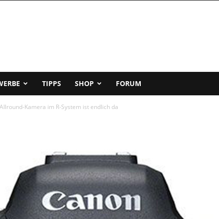
WERBE
TIPPS
SHOP
FORUM
Allround-Kamera im R-System ist endlich da