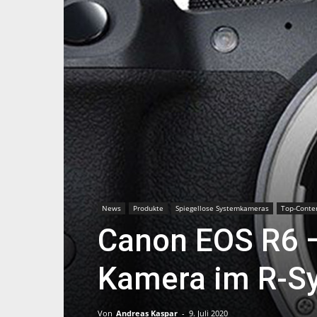
News
Produkte
Spiegellose Systemkameras
Top-Conte
Canon EOS R6 –
Kamera im R-Sy
Von
Andreas Kaspar
-
9. Juli 2020