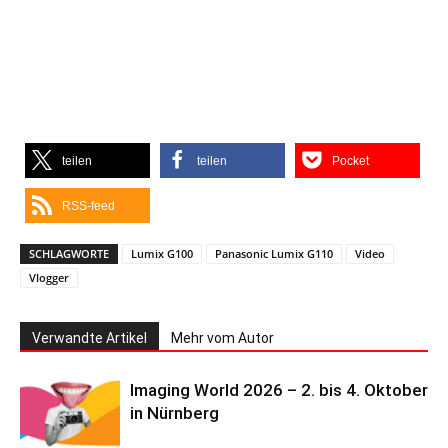
teilen
teilen
Pocket
RSS-feed
SCHLAGWORTE
Lumix G100
Panasonic Lumix G110
Video
Vlogger
Verwandte Artikel
Mehr vom Autor
Imaging World 2026 – 2. bis 4. Oktober
in Nürnberg