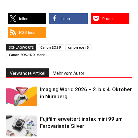
teilen
teilen
Pocket
RSS-feed
SCHLAGWORTE
Canon EOS R
canon eos r5
Canon EOS-1D X Mark III
Verwandte Artikel
Mehr vom Autor
Imaging World 2026 – 2. bis 4. Oktober
in Nürnberg
Fujifilm erweitert instax mini 99 um
Farbvariante Silver