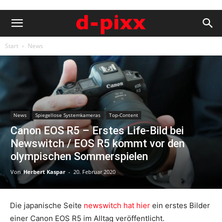
Start
News
News
Spiegellose Systemkameras
Top-Content
Canon EOS R5 – Erstes Life-Bild bei
Newswitch / EOS R5 kommt vor den
olympischen Sommerspielen
Von
Herbert Kaspar
-
20. Februar 2020
Die japanische Seite
newswitch hat hier
ein erstes Bilder
einer Canon EOS R5 im Alltag veröffentlicht.