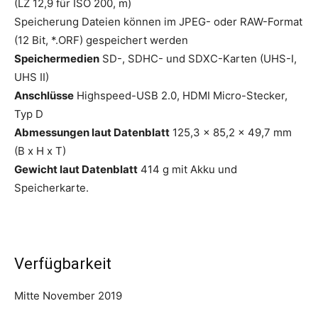
(LZ 12,9 für ISO 200, m)
Speicherung Dateien können im JPEG- oder RAW-Format
(12 Bit, *.ORF) gespeichert werden
Speichermedien
SD-, SDHC- und SDXC-Karten (UHS-I,
UHS II)
Anschlüsse
Highspeed-USB 2.0, HDMI Micro-Stecker,
Typ D
Abmessungen laut Datenblatt
125,3 x 85,2 x 49,7 mm
(B x H x T)
Gewicht laut Datenblatt
414 g mit Akku und
Speicherkarte.
Verfügbarkeit
Mitte November 2019