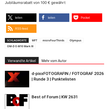
Jubiläumsrabatt von 100 € gewährt
teilen
teilen
Pocket
RSS-feed
SCHLAGWORTE
MFT
microFourThirds
Olympus
OM-D E-M10 Mark III
Verwandte Artikel
Mehr vom Autor
d-pixxFOTOGRAFIN / FOTOGRAF 2026
| Runde 3 | Punktelisten
Best of Forum | KW 2631