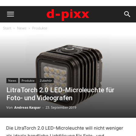
Start
News
Produkte
News
Produkte
Zubehör
LitraTorch 2.0 LED-Microleuchte für
Foto- und Videografen
Von
Andreas Kaspar
-
23. September 2019
Die LitraTorch 2.0 LED-Microleuchte will nicht weniger
als ideale handliche Lichtlösung für Foto- und