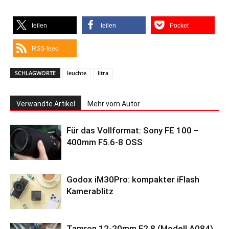
teilen
teilen
Pocket
RSS-feed
SCHLAGWORTE
leuchte
litra
Verwandte Artikel
Mehr vom Autor
Für das Vollformat: Sony FE 100 –
400mm F5.6-8 OSS
Godox iM30Pro: kompakter iFlash
Kamerablitz
Tamron 12-20mm F2.8 (Modell A084)