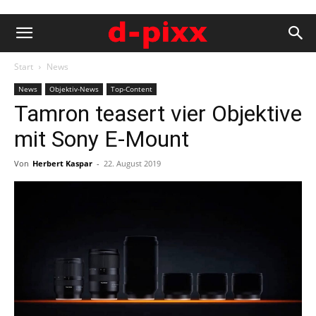
Start
News
News
Objektiv-News
Top-Content
Tamron teasert vier Objektive
mit Sony E-Mount
Von
Herbert Kaspar
-
22. August 2019