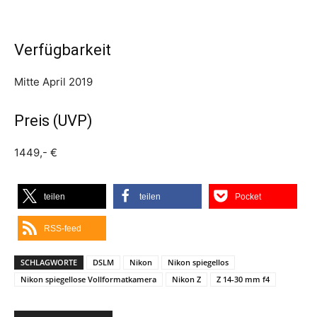
Verfügbarkeit
Mitte April 2019
Preis (UVP)
1449,- €
teilen
teilen
Pocket
RSS-feed
SCHLAGWORTE
DSLM
Nikon
Nikon spiegellos
Nikon spiegellose Vollformatkamera
Nikon Z
Z 14-30 mm f4