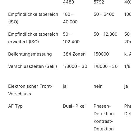
4480
5792
40
Empfindlichkeitsbereich
100 –
50 – 6400
100
(ISO)
40.000
Empfindlichkeitsbereich
50 –
50 – 12.800
50 
erweitert (ISO)
102.400
20
Belichtungsmessung
384 Zonen
150000
k. 
Verschlusszeiten (Sek.)
1/8000 – 30
1/8000 - 30
1/8
Elektronischer Front-
ja
nein
ja
Verschluss
AF Typ
Dual- Pixel
Phasen-
Ph
Detektion
Det
Kontrast-
Detektion