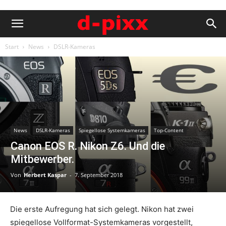
Start
News
DSLR-Kameras
News
DSLR-Kameras
Spiegellose Systemkameras
Top-Content
Canon EOS R. Nikon Z6. Und die
Mitbewerber.
Von
Herbert Kaspar
-
7. September 2018
Die erste Aufregung hat sich gelegt. Nikon hat zwei
spiegellose Vollformat-Systemkameras vorgestellt,