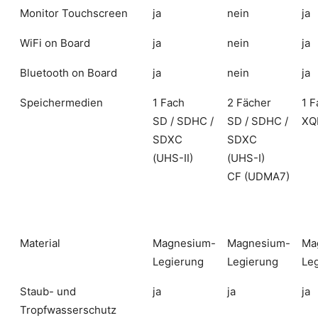
Monitor Touchscreen
ja
nein
ja
WiFi on Board
ja
nein
ja
Bluetooth on Board
ja
nein
ja
Speichermedien
1 Fach
2 Fächer
1 F
SD / SDHC /
SD / SDHC /
XQ
SDXC
SDXC
(UHS-II)
(UHS-I)
CF (UDMA7)
Material
Magnesium-
Magnesium-
Ma
Legierung
Legierung
Le
Staub- und
ja
ja
ja
Tropfwasserschutz