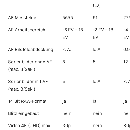
(LV)
AF Messfelder
5655
61
27
AF Arbeitsbereich
-6 EV – 18
-2 EV – 18
-4 
EV
EV
EV
AF Bildfeldabdeckung
k. A.
k. A.
0.9
Serienbilder ohne AF
8
5
12
(max. B/Sek.)
Serienbilder mit AF
5
k. A.
k. 
(max. B/Sek.)
14 Bit RAW-Format
ja
ja
ja
Blitz eingebaut
nein
nein
ne
Video 4K (UHD) max.
30p
nein
30