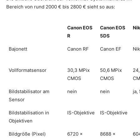
Bereich von rund 2000 € bis 2800 € sieht so aus:
Canon EOS
Canon EOS
Nik
R
5DS
Bajonett
Canon RF
Canon EF
Ni
Vollformatsensor
30,3 MPix
50,6 MPix
24
CMOS
CMOS
CM
Bildstabilisator am
nein
nein
ja,
Sensor
Bildstabilisation in
IS-Objektive
IS-Objektive
Objektiven
Bildgröße (Pixel)
6720 x
8688 x
60