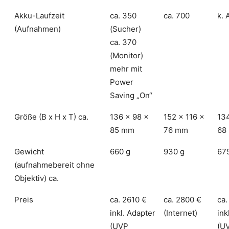
Akku-Laufzeit
ca. 350
ca. 700
k. 
(Aufnahmen)
(Sucher)
ca. 370
(Monitor)
mehr mit
Power
Saving „On“
Größe (B x H x T) ca.
136 x 98 x
152 x 116 x
134
85 mm
76 mm
68
Gewicht
660 g
930 g
67
(aufnahmebereit ohne
Objektiv) ca.
Preis
ca. 2610 €
ca. 2800 €
ca.
inkl. Adapter
(Internet)
ink
(UVP
(U