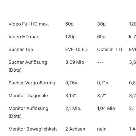
Video Full HD max.
60p
30p
12
Video HD max.
120p
60p
k. 
Sucher Typ
EVF, OLED
Optisch TTL
EV
Sucher Auflösung
3,69 Mio
---
3,6
(Dots)
Sucher Vergrößerung
0,76x
0,71x
0,8
Monitor Diagonale
3,15“
3,2“
3,2
Monitor Auflösung
2,1 Mio.
1,04 Mio
2,1
(Dots)
Monitor Beweglichkeit
2 Achsen
nein
1 