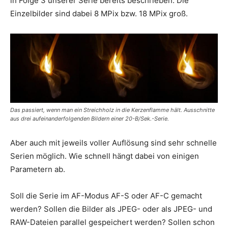
in Folge 3 unserer Serie bereits beschrieben. Die
Einzelbilder sind dabei 8 MPix bzw. 18 MPix groß.
Das passiert, wenn man ein Streichholz in die Kerzenflamme hält. Ausschnitte
aus drei aufeinanderfolgenden Bildern einer 20-B/Sek.-Serie.
Aber auch mit jeweils voller Auflösung sind sehr schnelle
Serien möglich. Wie schnell hängt dabei von einigen
Parametern ab.
Soll die Serie im AF-Modus AF-S oder AF-C gemacht
werden? Sollen die Bilder als JPEG- oder als JPEG- und
RAW-Dateien parallel gespeichert werden? Sollen schon