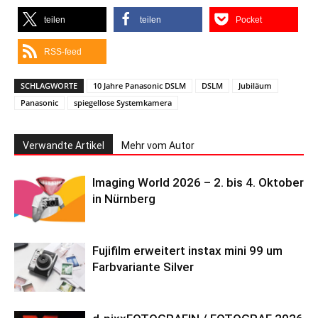
teilen
teilen
Pocket
RSS-feed
SCHLAGWORTE
10 Jahre Panasonic DSLM
DSLM
Jubiläum
Panasonic
spiegellose Systemkamera
Verwandte Artikel
Mehr vom Autor
Imaging World 2026 – 2. bis 4. Oktober
in Nürnberg
Fujifilm erweitert instax mini 99 um
Farbvariante Silver