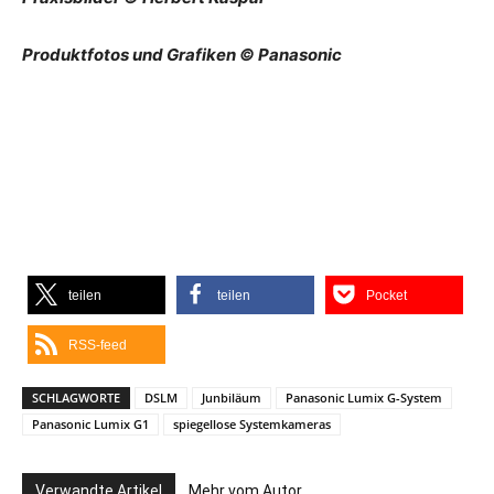
Produktfotos und Grafiken © Panasonic
teilen
teilen
Pocket
RSS-feed
SCHLAGWORTE
DSLM
Junbiläum
Panasonic Lumix G-System
Panasonic Lumix G1
spiegellose Systemkameras
Verwandte Artikel
Mehr vom Autor