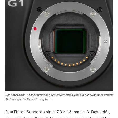
Der FourThirds-Sensor weist das Seitenverhältnis von 4:3 auf (was aber keinen
Einfluss auf die Bezeichnung hat).
FourThirds Sensoren sind 17,3 x 13 mm groß. Das heißt,