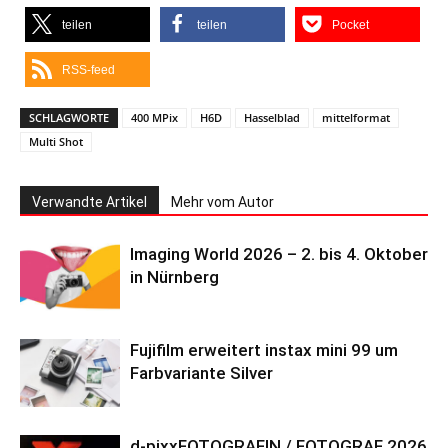
teilen
teilen
Pocket
RSS-feed
SCHLAGWORTE
400 MPix
H6D
Hasselblad
mittelformat
Multi Shot
Verwandte Artikel
Mehr vom Autor
Imaging World 2026 – 2. bis 4. Oktober
in Nürnberg
Fujifilm erweitert instax mini 99 um
Farbvariante Silver
d-pixxFOTOGRAFIN / FOTOGRAF 2026