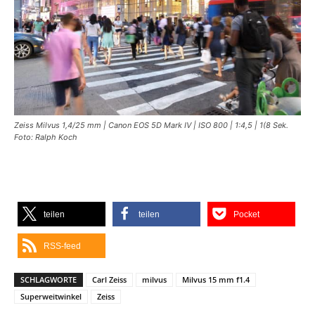
Zeiss Milvus 1,4/25 mm | Canon EOS 5D Mark IV | ISO 800 | 1:4,5 | 1(8 Sek.
Foto: Ralph Koch
teilen
teilen
Pocket
RSS-feed
SCHLAGWORTE
Carl Zeiss
milvus
Milvus 15 mm f1.4
Superweitwinkel
Zeiss