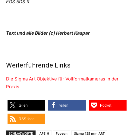
EOS 5DS R.
Text und alle Bilder (c) Herbert Kaspar
Weiterführende Links
Die Sigma Art Objektive für Vollformatkameras in der
Praxis
teilen
teilen
Pocket
RSS-feed
SCHLAGWORTE
APS-H
Foveon
Sigma 135 mm ART