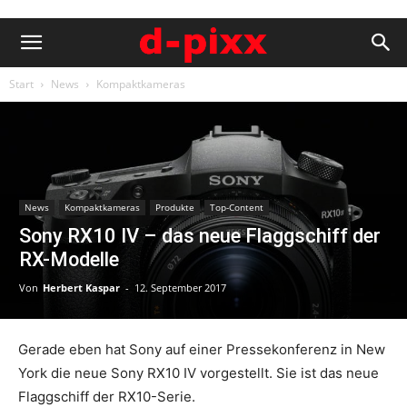
Start
News
Kompaktkameras
News
Kompaktkameras
Produkte
Top-Content
Sony RX10 IV – das neue Flaggschiff der
RX-Modelle
Von
Herbert Kaspar
-
12. September 2017
Gerade eben hat Sony auf einer Pressekonferenz in New
York die neue Sony RX10 IV vorgestellt. Sie ist das neue
Flaggschiff der RX10-Serie.