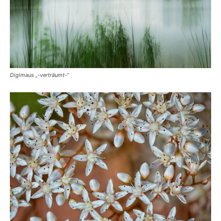
Digimaus „-verträumt-“