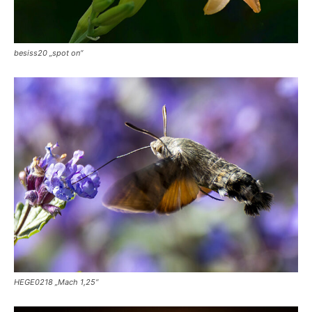
besiss20 „spot on“
HEGE0218 „Mach 1,25“