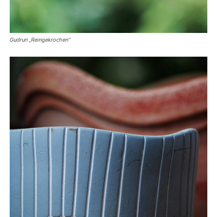
Gudrun „Reingekrochen“