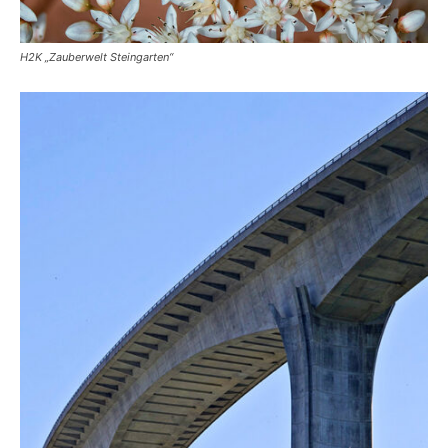
H2K „Zauberwelt Steingarten“