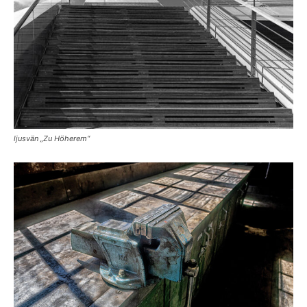
ljusvän „Zu Höherem“