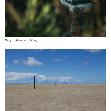
GabyD „Kleine Abkühlung“