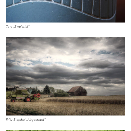
Toni „Zweierlei“
Fritz Stejskal „Abgeerntet“