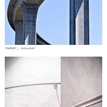
TINI9997 „… formschön“