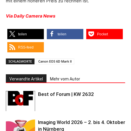
mit einem höheren Preis zu rechnen ist.
Via Daily Camera News
teilen
teilen
Pocket
RSS-feed
SCHLAGWORTE
Canon EOS 6D Mark II
Verwandte Artikel
Mehr vom Autor
Best of Forum | KW 2632
Imaging World 2026 – 2. bis 4. Oktober
in Nürnberg