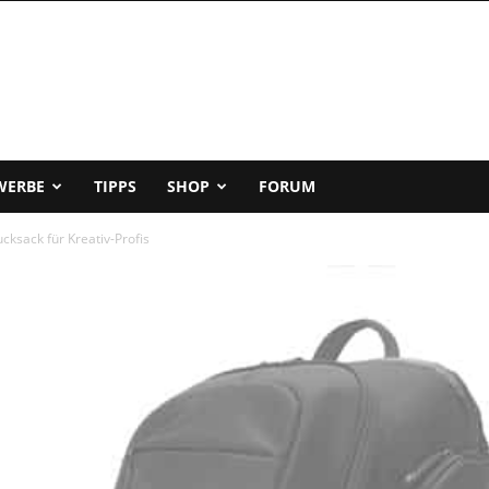
WERBE
TIPPS
SHOP
FORUM
cksack für Kreativ-Profis