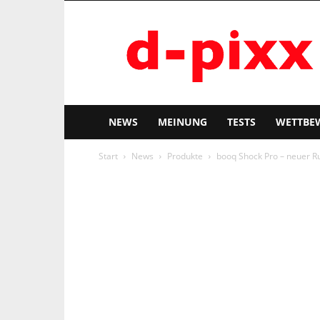
d-
pixx
NEWS
MEINUNG
TESTS
WETTBE
Start
News
Produkte
booq Shock Pro – neuer Ru