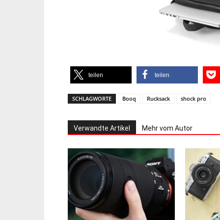
teilen
teilen
SCHLAGWORTE
Booq
Rucksack
shock pro
Verwandte Artikel
Mehr vom Autor