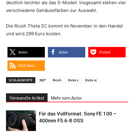
deutlich leichter als das S-Modell. Insgesamt stehen vier
verschiedene Gehäusefarben zur Auswahl.
Die Ricoh Theta SC kommt im November in den Handel
und wird 299 Euro kosten.
teilen
teilen
Pocket
RSS-feed
SCHLAGWORTE
360°
Ricoh
theta s
theta sc
Verwandte Artikel
Mehr vom Autor
Für das Vollformat: Sony FE 100 –
400mm F5.6-8 OSS