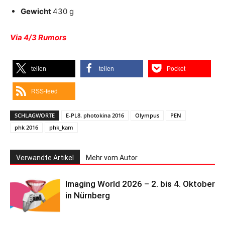
Gewicht
430 g
Via 4/3 Rumors
teilen
teilen
Pocket
RSS-feed
SCHLAGWORTE
E-PL8. photokina 2016
Olympus
PEN
phk 2016
phk_kam
Verwandte Artikel
Mehr vom Autor
Imaging World 2026 – 2. bis 4. Oktober
in Nürnberg