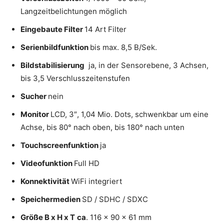
Langzeitbelichtungen möglich
Eingebaute Filter
14 Art Filter
Serienbildfunktion
bis max. 8,5 B/Sek.
Bildstabilisierung
ja, in der Sensorebene, 3 Achsen,
bis 3,5 Verschlusszeitenstufen
Sucher
nein
Monitor
LCD, 3″, 1,04 Mio. Dots, schwenkbar um eine
Achse, bis 80° nach oben, bis 180° nach unten
Touchscreenfunktion
ja
Videofunktion
Full HD
Konnektivität
WiFi integriert
Speichermedien
SD / SDHC / SDXC
Größe
B x H x T
ca
. 116 x 90 x 61 mm