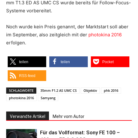
mm T1.3 ED AS UMC CS wurde bereits für Follow-Focus-
Systeme vorbereitet.
Noch wurde kein Preis genannt, der Marktstart soll aber
im September, also zeitgleich mit der
photokina 2016
erfolgen.
teilen
teilen
Pocket
RSS-feed
SCHLAGWORTE
35mm F1.2 AS UMC CS
Objektiv
phk 2016
photokina 2016
Samyang
Verwandte Artikel
Mehr vom Autor
Für das Vollformat: Sony FE 100 –