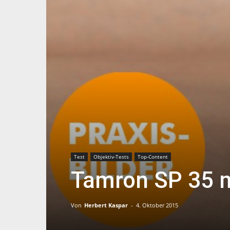
Test
Objektiv-Tests
Top-Content
Tamron SP 35 m
Von
Herbert Kaspar
-
4. Oktober 2015