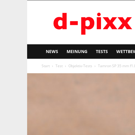
d-
pixx
NEWS
MEINUNG
TESTS
WETTBE
Start
Test
Objektiv-Tests
Tamron SP 35 mm f1.8 