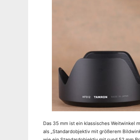
Das 35 mm ist ein klassisches Weitwinkel mi
als „Standardobjektiv mit größerem Bildwin
wie ein Standardobjektiv mit rund 52 mm B