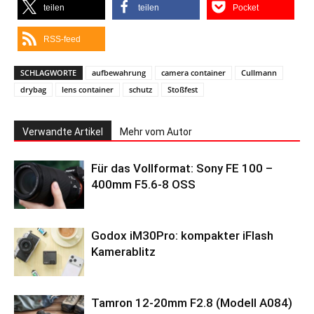
teilen
teilen
Pocket
RSS-feed
SCHLAGWORTE
aufbewahrung
camera container
Cullmann
drybag
lens container
schutz
Stoßfest
Verwandte Artikel
Mehr vom Autor
Für das Vollformat: Sony FE 100 –
400mm F5.6-8 OSS
Godox iM30Pro: kompakter iFlash
Kamerablitz
Tamron 12-20mm F2.8 (Modell A084)