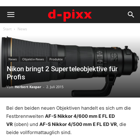
Start
News
News
Objektiv-News
Produkte
Nikon bringt 2 Superteleobjektive für
Profis
Von
Herbert Kaspar
-
2. Juli 2015
Bei den beiden neuen Objektiven handelt es sich um die
Festbrennweiten
AF-S Nikkor 4/600 mm E FL ED
VR
(oben) und
AF-S Nikkor 4/500 mm E FL ED VR
, die
beide vollformattauglich sind.