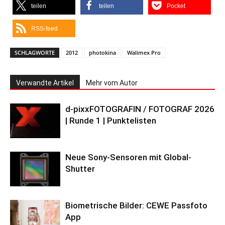
teilen
teilen
Pocket
RSS-feed
SCHLAGWORTE
2012
photokina
Walimex Pro
Verwandte Artikel
Mehr vom Autor
d-pixxFOTOGRAFIN / FOTOGRAF 2026
| Runde 1 | Punktelisten
Neue Sony-Sensoren mit Global-
Shutter
Biometrische Bilder: CEWE Passfoto
App