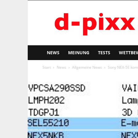
d-
pixx
NEWS
MEINUNG
TESTS
WETTBE
Start
News
Allgemeine News
Sony NEX-5E kom