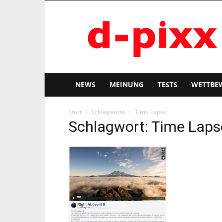
d-
pixx
NEWS
MEINUNG
TESTS
WETTBE
Start
Schlagworte
Time Lapse
Schlagwort: Time Laps