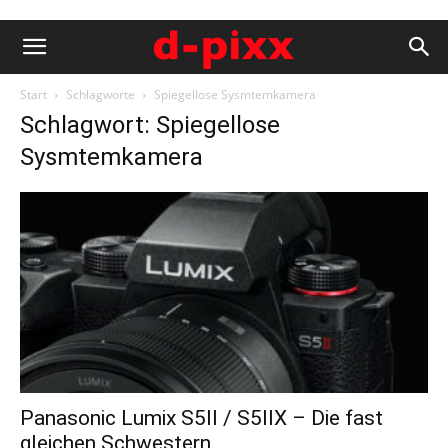
Start
Schlagworte
Spiegellose Sysmtemkamera
Schlagwort: Spiegellose
Sysmtemkamera
Panasonic Lumix S5II / S5IIX – Die fast
gleichen Schwestern