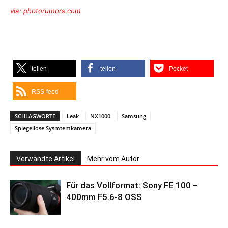
via: photorumors.com
teilen
teilen
Pocket
RSS-feed
SCHLAGWORTE
Leak
NX1000
Samsung
Spiegellose Sysmtemkamera
Verwandte Artikel
Mehr vom Autor
Für das Vollformat: Sony FE 100 –
400mm F5.6-8 OSS