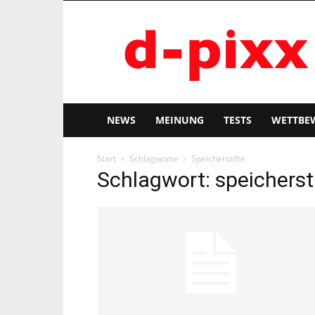
d-
pixx
NEWS
MEINUNG
TESTS
WETTBE
Start
Schlagworte
Speicherstifte
Schlagwort: speicherst