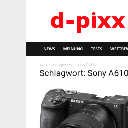
d-
pixx
NEWS
MEINUNG
TESTS
WETTBE
Start
Schlagworte
Sony A6100
Schlagwort: Sony A61