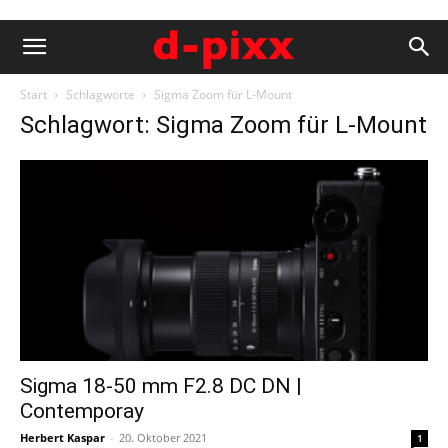
Start
Schlagworte
Sigma Zoom für L-Mount
Schlagwort: Sigma Zoom für L-Mount
Sigma 18-50 mm F2.8 DC DN |
Contemporay
Herbert Kaspar
-
20. Oktober 2021
1