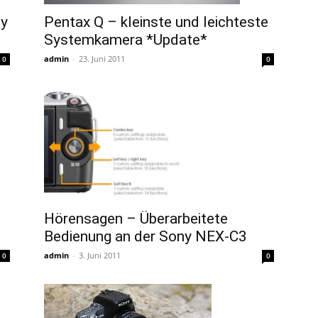
ny
Pentax Q – kleinste und leichteste
Systemkamera *Update*
admin
-
23. Juni 2011
0
0
Hörensagen – Überarbeitete
Bedienung an der Sony NEX-C3
admin
-
3. Juni 2011
0
0