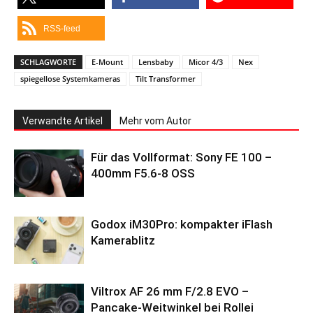
RSS-feed
SCHLAGWORTE
E-Mount
Lensbaby
Micor 4/3
Nex
spiegellose Systemkameras
Tilt Transformer
Verwandte Artikel
Mehr vom Autor
Für das Vollformat: Sony FE 100 –
400mm F5.6-8 OSS
Godox iM30Pro: kompakter iFlash
Kamerablitz
Viltrox AF 26 mm F/2.8 EVO –
Pancake-Weitwinkel bei Rollei