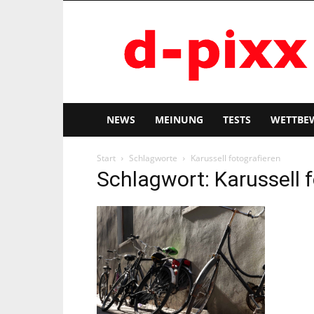
d-
pixx
NEWS
MEINUNG
TESTS
WETTBE
Start
Schlagworte
Karussell fotografieren
Schlagwort: Karussell 