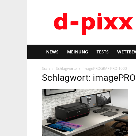
d-
pixx
NEWS
MEINUNG
TESTS
WETTBE
Start
Schlagworte
ImagePROGRAF PRO-1000
Schlagwort: imagePR