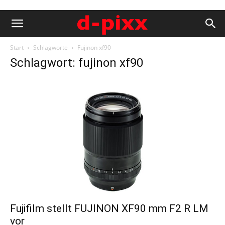
Start
Schlagworte
Fujinon xf90
Schlagwort: fujinon xf90
Fujifilm stellt FUJINON XF90 mm F2 R LM
vor