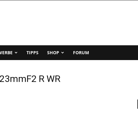
WERBE
TIPPS
SHOP
FORUM
XF23mmF2 R WR