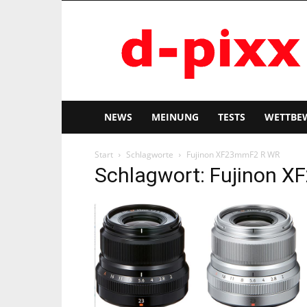
d-
pixx
NEWS
MEINUNG
TESTS
WETTBE
Start
Schlagworte
Fujinon XF23mmF2 R WR
Schlagwort: Fujinon 