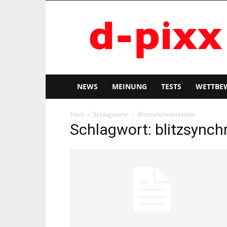
d-
pixx
NEWS
MEINUNG
TESTS
WETTBE
Start
Schlagworte
Blitzsynchronisation
Schlagwort: blitzsynch