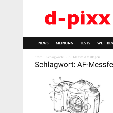
d-
pixx
NEWS
MEINUNG
TESTS
WETTBE
Start
Schlagworte
AF-Messfeld festlegen
Schlagwort: AF-Messfe