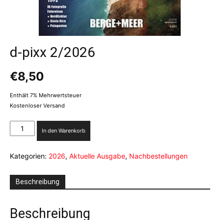
d-pixx 2/2026
€
8,50
Enthält 7% Mehrwertsteuer
Kostenloser Versand
d-
In den Warenkorb
pixx
2/2026
Kategorien:
2026
,
Aktuelle Ausgabe
,
Nachbestellungen
Menge
Beschreibung
Beschreibung