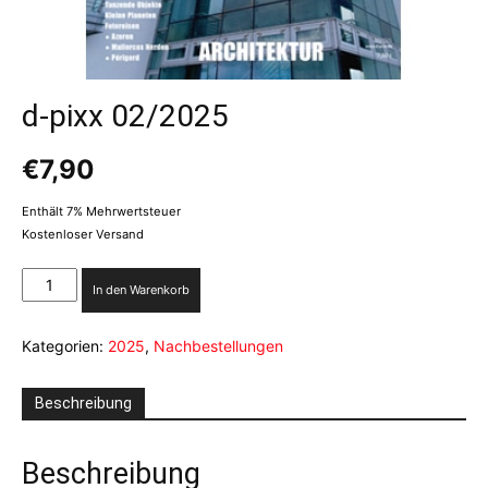
d-pixx 02/2025
€
7,90
Enthält 7% Mehrwertsteuer
Kostenloser Versand
d-
In den Warenkorb
pixx
02/2025
Kategorien:
2025
,
Nachbestellungen
Menge
Beschreibung
Beschreibung