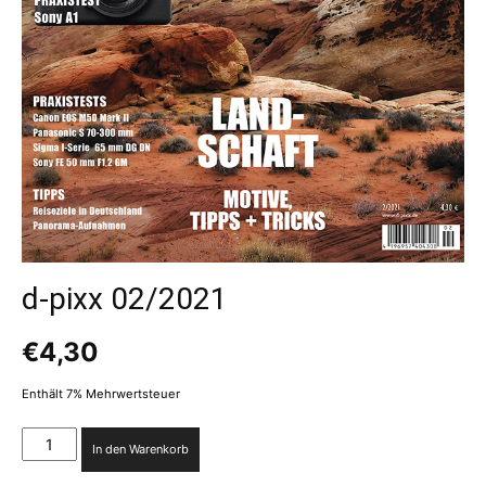
d-pixx 02/2021
€
4,30
Enthält 7% Mehrwertsteuer
d-
In den Warenkorb
pixx
02/2021