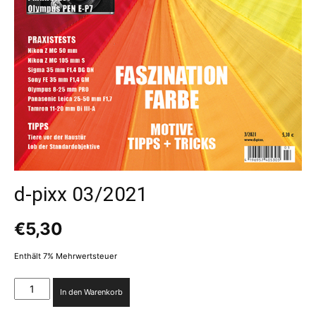
d-pixx 03/2021
€
5,30
Enthält 7% Mehrwertsteuer
d-
In den Warenkorb
pixx
03/2021