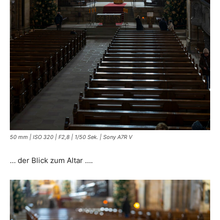
50 mm | ISO 320 | F2,8 | 1/50 Sek. | Sony A7R V
… der Blick zum Altar ….