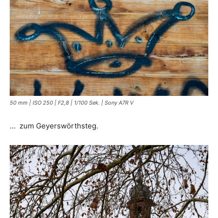
50 mm | ISO 250 | F2,8 | 1/100 Sek. | Sony A7R V
… zum Geyerswörthsteg.